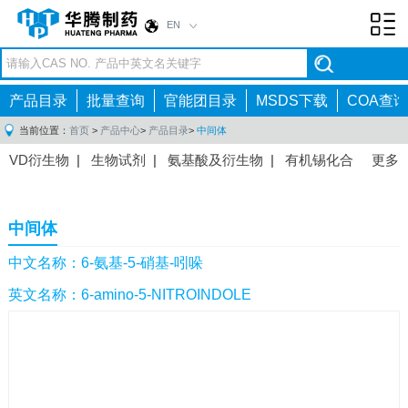
EN
Toggl
navig
产品目录
批量查询
官能团目录
MSDS下载
COA查询
当前位置：
首页
>
产品中心
>
产品目录
>
中间体
VD衍生物
|
生物试剂
|
氨基酸及衍生物
|
有机锡化合
更多
物
|
有机硼化合物
|
有机磷化合物
|
有机氟化合物
|
中间体
|
其他产品
|
抗肿瘤药物中间体
|
抗病毒药物中
中间体
间体
|
抗高血压药物中间体
|
抗糖尿病药物中间体
|
抗
感染药物中间体
|
肠胃药物中间体
|
镇痛麻醉药物中间
中文名称：6-氨基-5-硝基-吲哚
体
|
抗精神病药物中间体
|
抗炎药物中间体
|
精选原料
英文名称：6-amino-5-NITROINDOLE
药中间体
|
其他原料药中间体
|