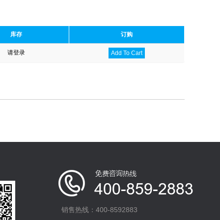
库存
订购
请登录
Add To Cart
销售热线：400-8592883