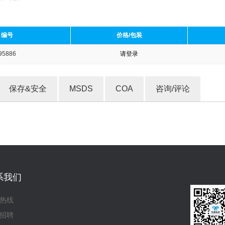
编号
价格/包装
95886
请登录
收藏产品
保存&安全
MSDS
COA
咨询/评论
系我们
热线
招聘