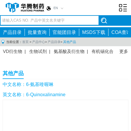
EN
Toggl
navig
产品目录
批量查询
官能团目录
MSDS下载
COA查询
当前位置：
首页
>
产品中心
>
产品目录
>
其他产品
VD衍生物
|
生物试剂
|
氨基酸及衍生物
|
有机锡化合
更多
物
|
有机硼化合物
|
有机磷化合物
|
有机氟化合物
|
中间体
|
其他产品
|
抗肿瘤药物中间体
|
抗病毒药物中
其他产品
间体
|
抗高血压药物中间体
|
抗糖尿病药物中间体
|
抗
感染药物中间体
|
肠胃药物中间体
|
镇痛麻醉药物中间
中文名称：6-氨基喹喔啉
体
|
抗精神病药物中间体
|
抗炎药物中间体
|
精选原料
英文名称：6-Quinoxalinamine
药中间体
|
其他原料药中间体
|