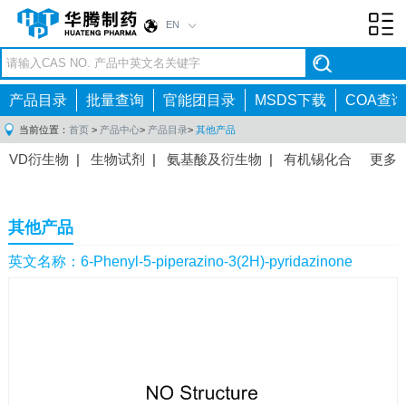
EN
Toggl
navig
产品目录
批量查询
官能团目录
MSDS下载
COA查询
当前位置：
首页
>
产品中心
>
产品目录
>
其他产品
VD衍生物
|
生物试剂
|
氨基酸及衍生物
|
有机锡化合
更多
物
|
有机硼化合物
|
有机磷化合物
|
有机氟化合物
|
中间体
|
其他产品
|
抗肿瘤药物中间体
|
抗病毒药物中
其他产品
间体
|
抗高血压药物中间体
|
抗糖尿病药物中间体
|
抗
感染药物中间体
|
肠胃药物中间体
|
镇痛麻醉药物中间
英文名称：6-Phenyl-5-piperazino-3(2H)-pyridazinone
体
|
抗精神病药物中间体
|
抗炎药物中间体
|
精选原料
药中间体
|
其他原料药中间体
|