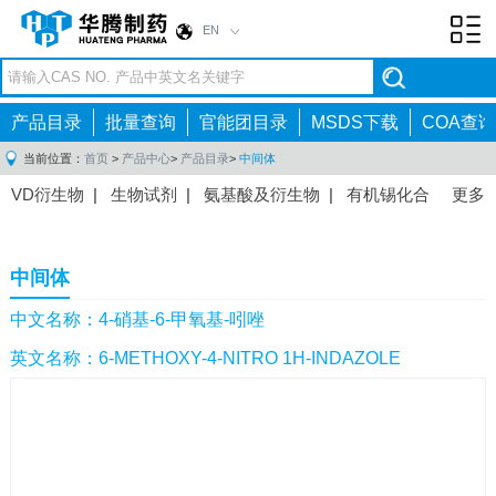
EN
Toggl
navig
产品目录
批量查询
官能团目录
MSDS下载
COA查询
当前位置：
首页
>
产品中心
>
产品目录
>
中间体
VD衍生物
|
生物试剂
|
氨基酸及衍生物
|
有机锡化合
更多
物
|
有机硼化合物
|
有机磷化合物
|
有机氟化合物
|
中间体
|
其他产品
|
抗肿瘤药物中间体
|
抗病毒药物中
中间体
间体
|
抗高血压药物中间体
|
抗糖尿病药物中间体
|
抗
感染药物中间体
|
肠胃药物中间体
|
镇痛麻醉药物中间
中文名称：4-硝基-6-甲氧基-吲唑
体
|
抗精神病药物中间体
|
抗炎药物中间体
|
精选原料
英文名称：6-METHOXY-4-NITRO 1H-INDAZOLE
药中间体
|
其他原料药中间体
|