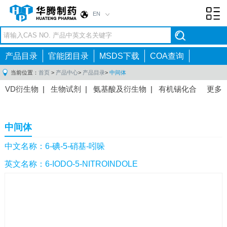
EN
Toggl
navig
产品目录
官能团目录
MSDS下载
COA查询
当前位置：
首页
>
产品中心
>
产品目录
>
中间体
VD衍生物
|
生物试剂
|
氨基酸及衍生物
|
有机锡化合
更多
物
|
有机硼化合物
|
有机磷化合物
|
有机氟化合物
|
中间体
|
其他产品
|
抗肿瘤药物中间体
|
抗病毒药物中
中间体
间体
|
抗高血压药物中间体
|
抗糖尿病药物中间体
|
抗
感染药物中间体
|
肠胃药物中间体
|
镇痛麻醉药物中间
中文名称：6-碘-5-硝基-吲哚
体
|
抗精神病药物中间体
|
抗炎药物中间体
|
精选原料
英文名称：6-IODO-5-NITROINDOLE
药中间体
|
其他原料药中间体
|