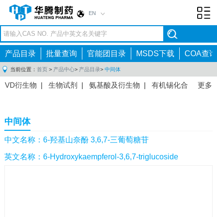
EN
Toggl
navig
产品目录
批量查询
官能团目录
MSDS下载
COA查询
当前位置：
首页
>
产品中心
>
产品目录
>
中间体
VD衍生物
|
生物试剂
|
氨基酸及衍生物
|
有机锡化合
更多
物
|
有机硼化合物
|
有机磷化合物
|
有机氟化合物
|
中间体
|
其他产品
|
抗肿瘤药物中间体
|
抗病毒药物中
中间体
间体
|
抗高血压药物中间体
|
抗糖尿病药物中间体
|
抗
感染药物中间体
|
肠胃药物中间体
|
镇痛麻醉药物中间
中文名称：6-羟基山奈酚 3,6,7-三葡萄糖苷
体
|
抗精神病药物中间体
|
抗炎药物中间体
|
精选原料
英文名称：6-Hydroxykaempferol-3,6,7-triglucoside
药中间体
|
其他原料药中间体
|