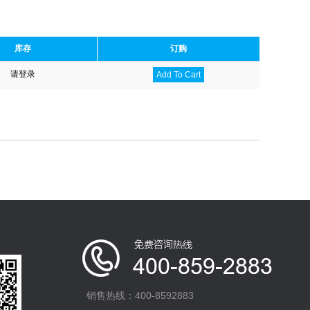
库存
订购
请登录
Add To Cart
销售热线：400-8592883