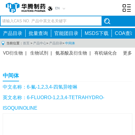
EN
Toggl
navig
产品目录
批量查询
官能团目录
MSDS下载
COA查询
当前位置：
首页
>
产品中心
>
产品目录
>
中间体
VD衍生物
|
生物试剂
|
氨基酸及衍生物
|
有机锡化合
更多
物
|
有机硼化合物
|
有机磷化合物
|
有机氟化合物
|
中间体
|
其他产品
|
抗肿瘤药物中间体
|
抗病毒药物中
中间体
间体
|
抗高血压药物中间体
|
抗糖尿病药物中间体
|
抗
感染药物中间体
|
肠胃药物中间体
|
镇痛麻醉药物中间
中文名称：6-氟-1,2,3,4-四氢异喹啉
体
|
抗精神病药物中间体
|
抗炎药物中间体
|
精选原料
英文名称：6-FLUORO-1,2,3,4-TETRAHYDRO-
药中间体
|
其他原料药中间体
|
ISOQUINOLINE