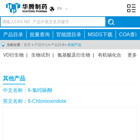
EN
Toggl
navig
产品目录
批量查询
官能团目录
MSDS下载
COA查询
当前位置：
首页
>
产品中心
>
产品目录
>
其他产品
VD衍生物
|
生物试剂
|
氨基酸及衍生物
|
有机锡化合
更多
物
|
有机硼化合物
|
有机磷化合物
|
有机氟化合物
|
中间体
|
其他产品
|
抗肿瘤药物中间体
|
抗病毒药物中
其他产品
间体
|
抗高血压药物中间体
|
抗糖尿病药物中间体
|
抗
感染药物中间体
|
肠胃药物中间体
|
镇痛麻醉药物中间
中文名称：6-氯吲哚酮
体
|
抗精神病药物中间体
|
抗炎药物中间体
|
精选原料
英文名称：6-Chlorooxindole
药中间体
|
其他原料药中间体
|