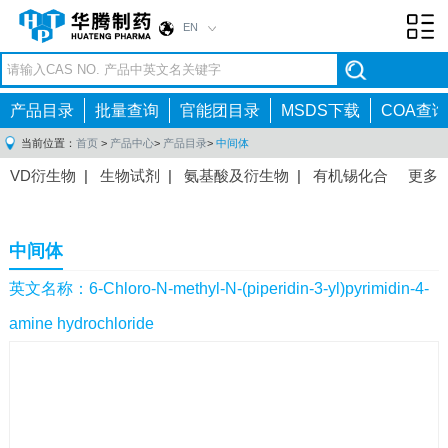
EN
Toggl
navig
产品目录
批量查询
官能团目录
MSDS下载
COA查询
当前位置：
首页
>
产品中心
>
产品目录
>
中间体
VD衍生物
|
生物试剂
|
氨基酸及衍生物
|
有机锡化合
更多
物
|
有机硼化合物
|
有机磷化合物
|
有机氟化合物
|
中间体
|
其他产品
|
抗肿瘤药物中间体
|
抗病毒药物中
中间体
间体
|
抗高血压药物中间体
|
抗糖尿病药物中间体
|
抗
感染药物中间体
|
肠胃药物中间体
|
镇痛麻醉药物中间
英文名称：6-Chloro-N-methyl-N-(piperidin-3-yl)pyrimidin-4-
体
|
抗精神病药物中间体
|
抗炎药物中间体
|
精选原料
amine hydrochloride
药中间体
|
其他原料药中间体
|