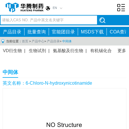
EN
Toggl
navig
产品目录
批量查询
官能团目录
MSDS下载
COA查询
当前位置：
首页
>
产品中心
>
产品目录
>
中间体
VD衍生物
|
生物试剂
|
氨基酸及衍生物
|
有机锡化合
更多
物
|
有机硼化合物
|
有机磷化合物
|
有机氟化合物
|
中间体
|
其他产品
|
抗肿瘤药物中间体
|
抗病毒药物中
中间体
间体
|
抗高血压药物中间体
|
抗糖尿病药物中间体
|
抗
感染药物中间体
|
肠胃药物中间体
|
镇痛麻醉药物中间
英文名称：6-Chloro-N-hydroxynicotinamide
体
|
抗精神病药物中间体
|
抗炎药物中间体
|
精选原料
药中间体
|
其他原料药中间体
|