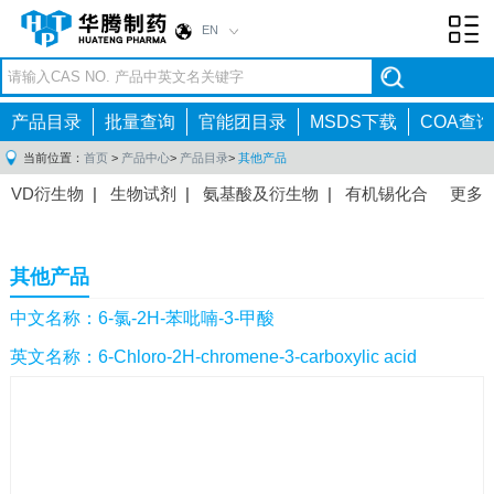
EN
Toggl
navig
产品目录
批量查询
官能团目录
MSDS下载
COA查询
当前位置：
首页
>
产品中心
>
产品目录
>
其他产品
VD衍生物
|
生物试剂
|
氨基酸及衍生物
|
有机锡化合
更多
物
|
有机硼化合物
|
有机磷化合物
|
有机氟化合物
|
中间体
|
其他产品
|
抗肿瘤药物中间体
|
抗病毒药物中
其他产品
间体
|
抗高血压药物中间体
|
抗糖尿病药物中间体
|
抗
感染药物中间体
|
肠胃药物中间体
|
镇痛麻醉药物中间
中文名称：6-氯-2H-苯吡喃-3-甲酸
体
|
抗精神病药物中间体
|
抗炎药物中间体
|
精选原料
英文名称：6-Chloro-2H-chromene-3-carboxylic acid
药中间体
|
其他原料药中间体
|