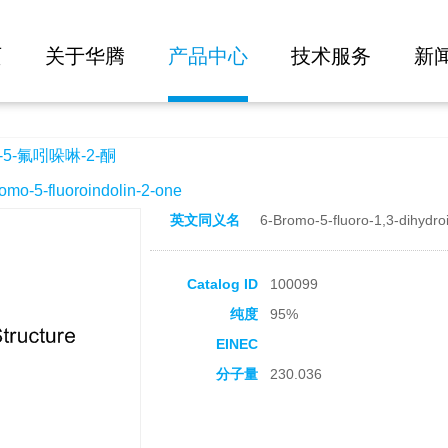
大批量询价
酮
页
关于华腾
产品中心
技术服务
新
5-氟吲哚啉-2-酮
-5-fluoroindolin-2-one
英文同义名
6-Bromo-5-fluoro-1,3-dihydro
Catalog ID
100099
纯度
95%
EINEC
分子量
230.036