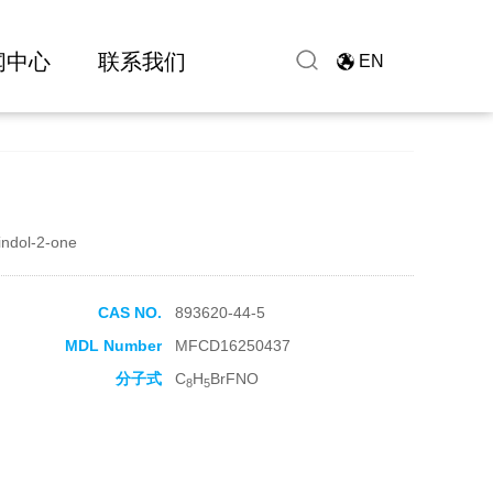
闻中心
联系我们
EN
indol-2-one
CAS NO.
893620-44-5
MDL Number
MFCD16250437
分子式
C
H
BrFNO
8
5