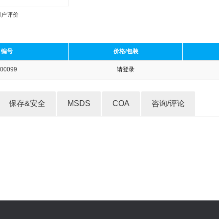
用户评价
编号
价格/包装
00099
请登录
收藏产品
保存&安全
MSDS
COA
咨询/评论