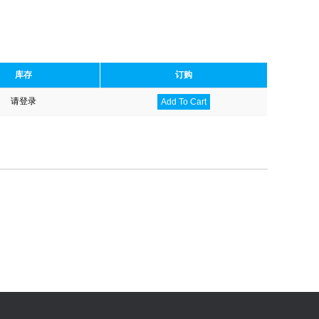
库存
订购
请登录
Add To Cart