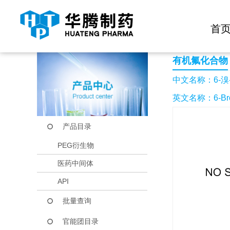
快捷导航栏 >>
化学试剂
生物试剂
PEG衍生物
当前位置：
首页
产品中心
产品目录
6-溴-5-氟吲哚啉-2-
首
有机氟化合物
中文名称：6-溴-
英文名称：6-Bromo
产品目录
PEG衍生物
医药中间体
API
批量查询
官能团目录