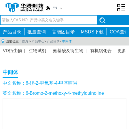
EN
Toggl
navig
产品目录
批量查询
官能团目录
MSDS下载
COA查询
当前位置：
首页
>
产品中心
>
产品目录
>
中间体
VD衍生物
|
生物试剂
|
氨基酸及衍生物
|
有机锡化合
更多
物
|
有机硼化合物
|
有机磷化合物
|
有机氟化合物
|
中间体
|
其他产品
|
抗肿瘤药物中间体
|
抗病毒药物中
中间体
间体
|
抗高血压药物中间体
|
抗糖尿病药物中间体
|
抗
感染药物中间体
|
肠胃药物中间体
|
镇痛麻醉药物中间
中文名称：6-溴-2-甲氧基-4-甲基喹啉
体
|
抗精神病药物中间体
|
抗炎药物中间体
|
精选原料
英文名称：6-Bromo-2-methoxy-4-methylquinoline
药中间体
|
其他原料药中间体
|