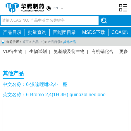
EN
Toggl
navig
产品目录
批量查询
官能团目录
MSDS下载
COA查询
当前位置：
首页
>
产品中心
>
产品目录
>
其他产品
VD衍生物
|
生物试剂
|
氨基酸及衍生物
|
有机锡化合
更多
物
|
有机硼化合物
|
有机磷化合物
|
有机氟化合物
|
中间体
|
其他产品
|
抗肿瘤药物中间体
|
抗病毒药物中
其他产品
间体
|
抗高血压药物中间体
|
抗糖尿病药物中间体
|
抗
感染药物中间体
|
肠胃药物中间体
|
镇痛麻醉药物中间
中文名称：6-溴喹唑啉-2,4-二酮
体
|
抗精神病药物中间体
|
抗炎药物中间体
|
精选原料
英文名称：6-Bromo-2,4(1H,3H)-quinazolinedione
药中间体
|
其他原料药中间体
|