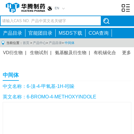
EN
Toggl
navig
产品目录
官能团目录
MSDS下载
COA查询
当前位置：
首页
>
产品中心
>
产品目录
>
中间体
VD衍生物
|
生物试剂
|
氨基酸及衍生物
|
有机锡化合
更多
物
|
有机硼化合物
|
有机磷化合物
|
有机氟化合物
|
中间体
|
其他产品
|
抗肿瘤药物中间体
|
抗病毒药物中
中间体
间体
|
抗高血压药物中间体
|
抗糖尿病药物中间体
|
抗
感染药物中间体
|
肠胃药物中间体
|
镇痛麻醉药物中间
中文名称：6-溴-4-甲氧基-1H-吲哚
体
|
抗精神病药物中间体
|
抗炎药物中间体
|
精选原料
英文名称：6-BROMO-4-METHOXYINDOLE
药中间体
|
其他原料药中间体
|