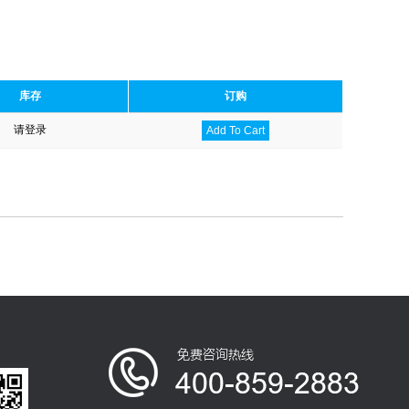
库存
订购
请登录
Add To Cart