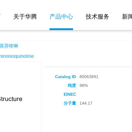
大批量询价
页
关于华腾
产品中心
技术服务
新
氨基异喹啉
oisoquinoline
Catalog ID
80063891
纯度
98%
EINEC
分子量
144.17