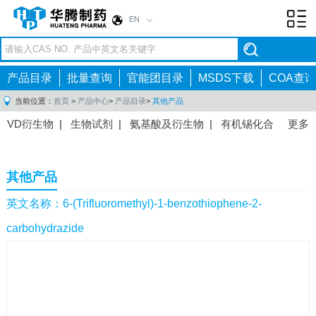
EN
Toggl
navig
产品目录
批量查询
官能团目录
MSDS下载
COA查询
当前位置：
首页
>
产品中心
>
产品目录
>
其他产品
VD衍生物
|
生物试剂
|
氨基酸及衍生物
|
有机锡化合
更多
物
|
有机硼化合物
|
有机磷化合物
|
有机氟化合物
|
中间体
|
其他产品
|
抗肿瘤药物中间体
|
抗病毒药物中
其他产品
间体
|
抗高血压药物中间体
|
抗糖尿病药物中间体
|
抗
感染药物中间体
|
肠胃药物中间体
|
镇痛麻醉药物中间
英文名称：6-(Trifluoromethyl)-1-benzothiophene-2-
体
|
抗精神病药物中间体
|
抗炎药物中间体
|
精选原料
carbohydrazide
药中间体
|
其他原料药中间体
|