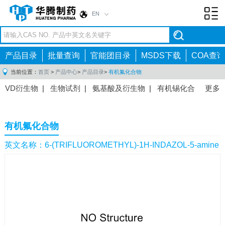
EN
Toggl
navig
产品目录
批量查询
官能团目录
MSDS下载
COA查询
当前位置：
首页
>
产品中心
>
产品目录
>
有机氟化合物
VD衍生物
|
生物试剂
|
氨基酸及衍生物
|
有机锡化合
更多
物
|
有机硼化合物
|
有机磷化合物
|
有机氟化合物
|
中间体
|
其他产品
|
抗肿瘤药物中间体
|
抗病毒药物中
有机氟化合物
间体
|
抗高血压药物中间体
|
抗糖尿病药物中间体
|
抗
感染药物中间体
|
肠胃药物中间体
|
镇痛麻醉药物中间
英文名称：6-(TRIFLUOROMETHYL)-1H-INDAZOL-5-amine
体
|
抗精神病药物中间体
|
抗炎药物中间体
|
精选原料
药中间体
|
其他原料药中间体
|