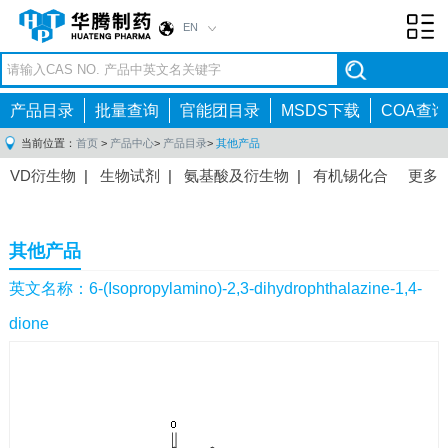
EN
Toggl
navig
产品目录
批量查询
官能团目录
MSDS下载
COA查询
当前位置：
首页
>
产品中心
>
产品目录
>
其他产品
VD衍生物
|
生物试剂
|
氨基酸及衍生物
|
有机锡化合
更多
物
|
有机硼化合物
|
有机磷化合物
|
有机氟化合物
|
中间体
|
其他产品
|
抗肿瘤药物中间体
|
抗病毒药物中
其他产品
间体
|
抗高血压药物中间体
|
抗糖尿病药物中间体
|
抗
感染药物中间体
|
肠胃药物中间体
|
镇痛麻醉药物中间
英文名称：6-(Isopropylamino)-2,3-dihydrophthalazine-1,4-
体
|
抗精神病药物中间体
|
抗炎药物中间体
|
精选原料
dione
药中间体
|
其他原料药中间体
|