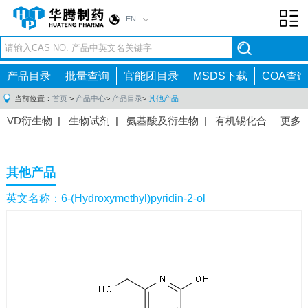
EN
Toggl
navig
产品目录
批量查询
官能团目录
MSDS下载
COA查询
当前位置：
首页
>
产品中心
>
产品目录
>
其他产品
VD衍生物
|
生物试剂
|
氨基酸及衍生物
|
有机锡化合
更多
物
|
有机硼化合物
|
有机磷化合物
|
有机氟化合物
|
中间体
|
其他产品
|
抗肿瘤药物中间体
|
抗病毒药物中
其他产品
间体
|
抗高血压药物中间体
|
抗糖尿病药物中间体
|
抗
感染药物中间体
|
肠胃药物中间体
|
镇痛麻醉药物中间
英文名称：6-(Hydroxymethyl)pyridin-2-ol
体
|
抗精神病药物中间体
|
抗炎药物中间体
|
精选原料
药中间体
|
其他原料药中间体
|