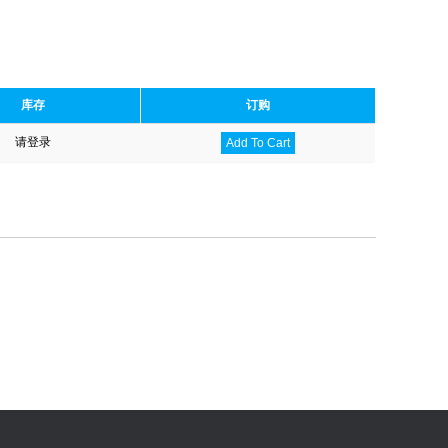
库存
订购
请登录
Add To Cart