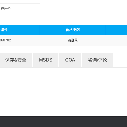
用户评价
编号
价格/包装
060702
请登录
收藏产品
保存&安全
MSDS
COA
咨询/评论