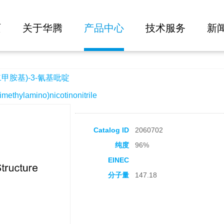
大批量询价
基吡啶
页
关于华腾
产品中心
技术服务
新
二甲胺基)-3-氰基吡啶
hylamino)nicotinonitrile
Catalog ID
2060702
纯度
96%
EINEC
分子量
147.18