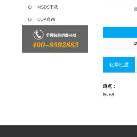
MSDS下载
COA查询
2
化学性质
熔点：
66-68