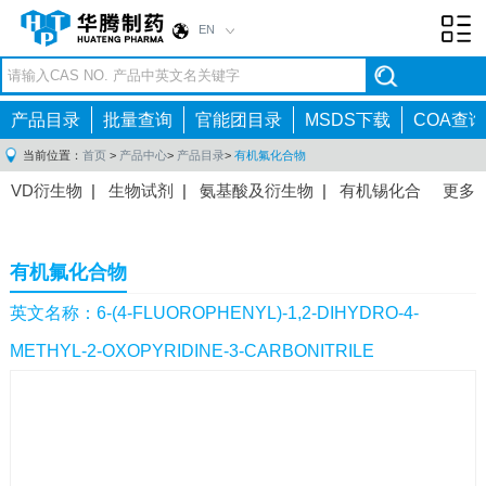
EN
Toggl
navig
产品目录
批量查询
官能团目录
MSDS下载
COA查询
当前位置：
首页
>
产品中心
>
产品目录
>
有机氟化合物
VD衍生物
|
生物试剂
|
氨基酸及衍生物
|
有机锡化合
更多
物
|
有机硼化合物
|
有机磷化合物
|
有机氟化合物
|
中间体
|
其他产品
|
抗肿瘤药物中间体
|
抗病毒药物中
有机氟化合物
间体
|
抗高血压药物中间体
|
抗糖尿病药物中间体
|
抗
感染药物中间体
|
肠胃药物中间体
|
镇痛麻醉药物中间
英文名称：6-(4-FLUOROPHENYL)-1,2-DIHYDRO-4-
体
|
抗精神病药物中间体
|
抗炎药物中间体
|
精选原料
METHYL-2-OXOPYRIDINE-3-CARBONITRILE
药中间体
|
其他原料药中间体
|