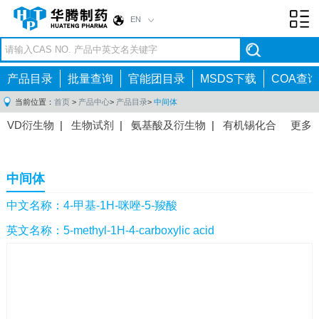
EN
Toggl
navig
产品目录
批量查询
官能团目录
MSDS下载
COA查询
当前位置：
首页
>
产品中心
>
产品目录
>
中间体
VD衍生物
|
生物试剂
|
氨基酸及衍生物
|
有机锡化合
更多
物
|
有机硼化合物
|
有机磷化合物
|
有机氟化合物
|
中间体
|
其他产品
|
抗肿瘤药物中间体
|
抗病毒药物中
中间体
间体
|
抗高血压药物中间体
|
抗糖尿病药物中间体
|
抗
感染药物中间体
|
肠胃药物中间体
|
镇痛麻醉药物中间
中文名称：4-甲基-1H-咪唑-5-羧酸
体
|
抗精神病药物中间体
|
抗炎药物中间体
|
精选原料
英文名称：5-methyl-1H-4-carboxylic acid
药中间体
|
其他原料药中间体
|