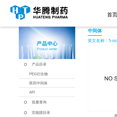
快捷导航栏 >>
化学试剂
生物试剂
PEG衍生物
当前位置：
首页
产品中心
产品目录
5-isobutyl-1H-pyra
首
中间体
英文名称：5-isobu
产品目录
PEG衍生物
医药中间体
API
批量查询
官能团目录