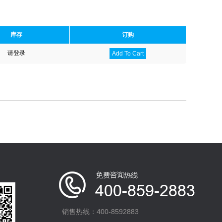
库存
订购
请登录
Add To Cart
销售热线：400-8592883