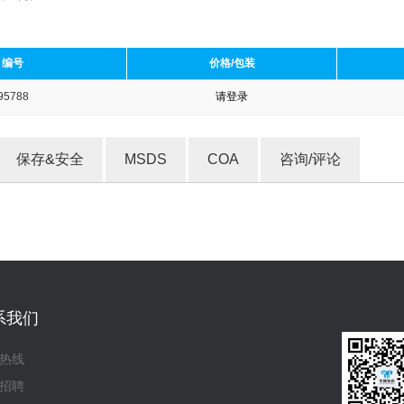
编号
价格/包装
95788
请登录
收藏产品
保存&安全
MSDS
COA
咨询/评论
系我们
热线
招聘