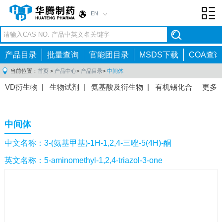
EN
Toggl
navig
产品目录
批量查询
官能团目录
MSDS下载
COA查询
当前位置：
首页
>
产品中心
>
产品目录
>
中间体
VD衍生物
|
生物试剂
|
氨基酸及衍生物
|
有机锡化合
更多
物
|
有机硼化合物
|
有机磷化合物
|
有机氟化合物
|
中间体
|
其他产品
|
抗肿瘤药物中间体
|
抗病毒药物中
中间体
间体
|
抗高血压药物中间体
|
抗糖尿病药物中间体
|
抗
感染药物中间体
|
肠胃药物中间体
|
镇痛麻醉药物中间
中文名称：3-(氨基甲基)-1H-1,2,4-三唑-5(4H)-酮
体
|
抗精神病药物中间体
|
抗炎药物中间体
|
精选原料
英文名称：5-aminomethyl-1,2,4-triazol-3-one
药中间体
|
其他原料药中间体
|