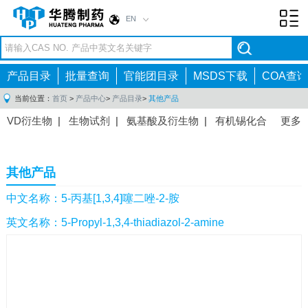
EN
Toggl
navig
产品目录
批量查询
官能团目录
MSDS下载
COA查询
当前位置：
首页
>
产品中心
>
产品目录
>
其他产品
VD衍生物
|
生物试剂
|
氨基酸及衍生物
|
有机锡化合
更多
物
|
有机硼化合物
|
有机磷化合物
|
有机氟化合物
|
中间体
|
其他产品
|
抗肿瘤药物中间体
|
抗病毒药物中
其他产品
间体
|
抗高血压药物中间体
|
抗糖尿病药物中间体
|
抗
感染药物中间体
|
肠胃药物中间体
|
镇痛麻醉药物中间
中文名称：5-丙基[1,3,4]噻二唑-2-胺
体
|
抗精神病药物中间体
|
抗炎药物中间体
|
精选原料
英文名称：5-Propyl-1,3,4-thiadiazol-2-amine
药中间体
|
其他原料药中间体
|