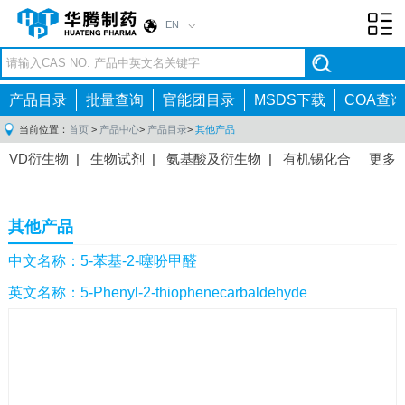
EN
Toggl
navig
产品目录
批量查询
官能团目录
MSDS下载
COA查询
当前位置：
首页
>
产品中心
>
产品目录
>
其他产品
VD衍生物
|
生物试剂
|
氨基酸及衍生物
|
有机锡化合
更多
物
|
有机硼化合物
|
有机磷化合物
|
有机氟化合物
|
中间体
|
其他产品
|
抗肿瘤药物中间体
|
抗病毒药物中
其他产品
间体
|
抗高血压药物中间体
|
抗糖尿病药物中间体
|
抗
感染药物中间体
|
肠胃药物中间体
|
镇痛麻醉药物中间
中文名称：5-苯基-2-噻吩甲醛
体
|
抗精神病药物中间体
|
抗炎药物中间体
|
精选原料
英文名称：5-Phenyl-2-thiophenecarbaldehyde
药中间体
|
其他原料药中间体
|