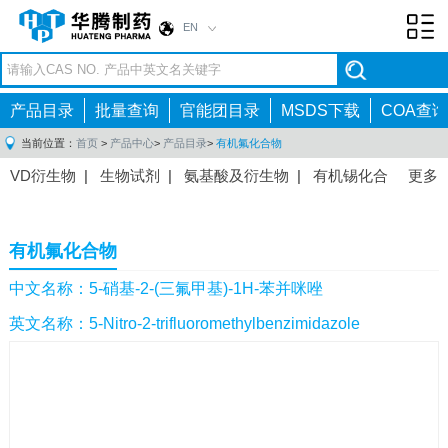
EN
Toggl
navig
产品目录
批量查询
官能团目录
MSDS下载
COA查询
当前位置：
首页
>
产品中心
>
产品目录
>
有机氟化合物
VD衍生物
|
生物试剂
|
氨基酸及衍生物
|
有机锡化合
更多
物
|
有机硼化合物
|
有机磷化合物
|
有机氟化合物
|
中间体
|
其他产品
|
抗肿瘤药物中间体
|
抗病毒药物中
有机氟化合物
间体
|
抗高血压药物中间体
|
抗糖尿病药物中间体
|
抗
感染药物中间体
|
肠胃药物中间体
|
镇痛麻醉药物中间
中文名称：5-硝基-2-(三氟甲基)-1H-苯并咪唑
体
|
抗精神病药物中间体
|
抗炎药物中间体
|
精选原料
英文名称：5-Nitro-2-trifluoromethylbenzimidazole
药中间体
|
其他原料药中间体
|