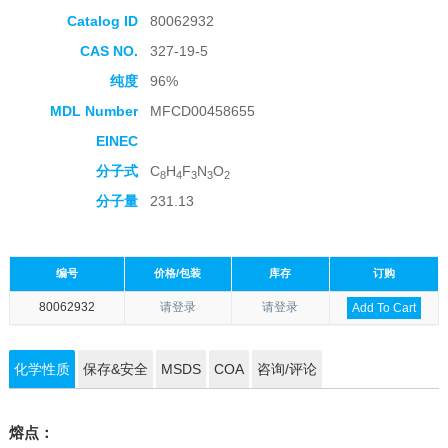
Catalog ID
80062932
CAS NO.
327-19-5
纯度
96%
MDL Number
MFCD00458655
EINEC
分子式
C
H
F
N
O
8
4
3
3
2
分子量
231.13
编号
价格/包装
库存
订购
80062932
请登录
请登录
Add To Cart
化学性质
保存&安全
MSDS
COA
咨询/评论
熔点：