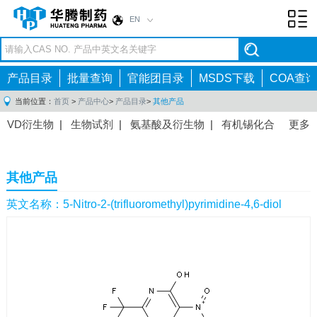
EN
Toggl
navig
产品目录
批量查询
官能团目录
MSDS下载
COA查询
当前位置：
首页
>
产品中心
>
产品目录
>
其他产品
VD衍生物
|
生物试剂
|
氨基酸及衍生物
|
有机锡化合
更多
物
|
有机硼化合物
|
有机磷化合物
|
有机氟化合物
|
中间体
|
其他产品
|
抗肿瘤药物中间体
|
抗病毒药物中
其他产品
间体
|
抗高血压药物中间体
|
抗糖尿病药物中间体
|
抗
感染药物中间体
|
肠胃药物中间体
|
镇痛麻醉药物中间
英文名称：5-Nitro-2-(trifluoromethyl)pyrimidine-4,6-diol
体
|
抗精神病药物中间体
|
抗炎药物中间体
|
精选原料
药中间体
|
其他原料药中间体
|