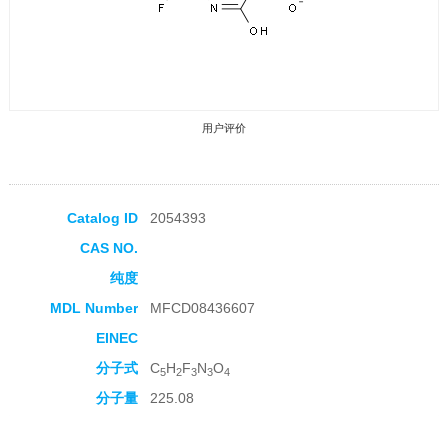
用户评价
Catalog ID
2054393
CAS NO.
收藏产品
纯度
MDL Number
MFCD08436607
EINEC
分子式
C
H
F
N
O
5
2
3
3
4
分子量
225.08