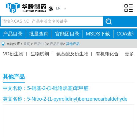
EN
Toggl
navig
产品目录
批量查询
官能团目录
MSDS下载
COA查询
当前位置：
首页
>
产品中心
>
产品目录
>
其他产品
VD衍生物
|
生物试剂
|
氨基酸及衍生物
|
有机锡化合
更多
物
|
有机硼化合物
|
有机磷化合物
|
有机氟化合物
|
中间体
|
其他产品
|
抗肿瘤药物中间体
|
抗病毒药物中
其他产品
间体
|
抗高血压药物中间体
|
抗糖尿病药物中间体
|
抗
感染药物中间体
|
肠胃药物中间体
|
镇痛麻醉药物中间
中文名称：5-硝基-2-(1-吡咯烷基)苯甲醛
体
|
抗精神病药物中间体
|
抗炎药物中间体
|
精选原料
英文名称：5-Nitro-2-(1-pyrrolidinyl)benzenecarbaldehyde
药中间体
|
其他原料药中间体
|