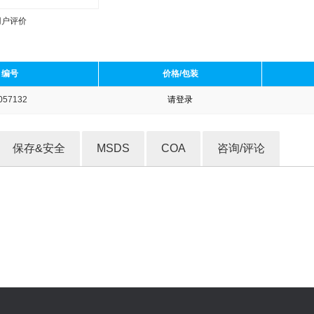
用户评价
编号
价格/包装
057132
请登录
收藏产品
保存&安全
MSDS
COA
咨询/评论