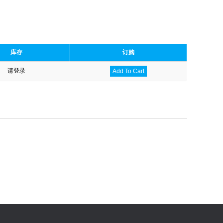
库存
订购
请登录
Add To Cart