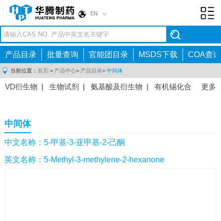
EN
Toggl
navig
产品目录
批量查询
官能团目录
MSDS下载
COA查询
当前位置：
首页
>
产品中心
>
产品目录
>
中间体
VD衍生物
|
生物试剂
|
氨基酸及衍生物
|
有机锡化合
更多
物
|
有机硼化合物
|
有机磷化合物
|
有机氟化合物
|
中间体
|
其他产品
|
抗肿瘤药物中间体
|
抗病毒药物中
中间体
间体
|
抗高血压药物中间体
|
抗糖尿病药物中间体
|
抗
感染药物中间体
|
肠胃药物中间体
|
镇痛麻醉药物中间
中文名称：5-甲基-3-亚甲基-2-己酮
体
|
抗精神病药物中间体
|
抗炎药物中间体
|
精选原料
英文名称：5-Methyl-3-methylene-2-hexanone
药中间体
|
其他原料药中间体
|