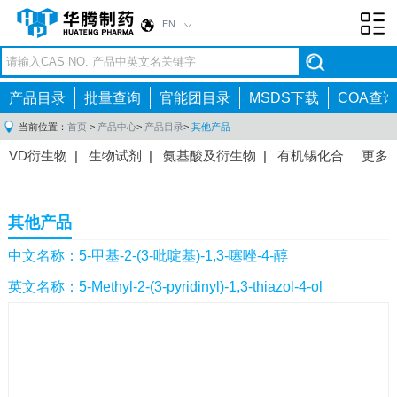
EN
Toggl
navig
产品目录
批量查询
官能团目录
MSDS下载
COA查询
当前位置：
首页
>
产品中心
>
产品目录
>
其他产品
VD衍生物
|
生物试剂
|
氨基酸及衍生物
|
有机锡化合
更多
物
|
有机硼化合物
|
有机磷化合物
|
有机氟化合物
|
中间体
|
其他产品
|
抗肿瘤药物中间体
|
抗病毒药物中
其他产品
间体
|
抗高血压药物中间体
|
抗糖尿病药物中间体
|
抗
感染药物中间体
|
肠胃药物中间体
|
镇痛麻醉药物中间
中文名称：5-甲基-2-(3-吡啶基)-1,3-噻唑-4-醇
体
|
抗精神病药物中间体
|
抗炎药物中间体
|
精选原料
英文名称：5-Methyl-2-(3-pyridinyl)-1,3-thiazol-4-ol
药中间体
|
其他原料药中间体
|