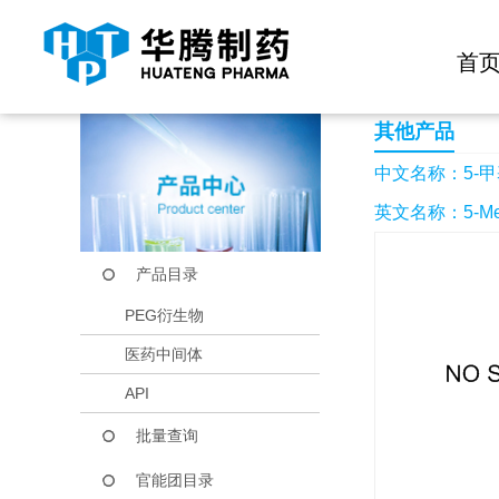
快捷导航栏 >>
化学试剂
生物试剂
PEG衍生物
当前位置：
首页
产品中心
产品目录
5-甲基-2-(2-吡啶基)-
首
其他产品
中文名称：5-甲基-
英文名称：5-Methyl-
产品目录
PEG衍生物
医药中间体
API
批量查询
官能团目录