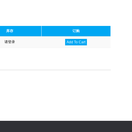
库存
订购
请登录
Add To Cart