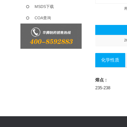
MSDS下载
COA查询
2
化学性质
熔点：
235-238