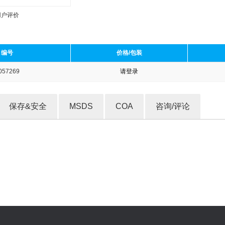
用户评价
编号
价格/包装
057269
请登录
收藏产品
保存&安全
MSDS
COA
咨询/评论