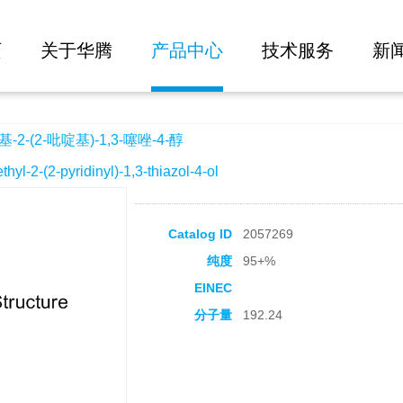
大批量询价
1,3-噻唑-4-醇
页
关于华腾
产品中心
技术服务
新
2-(2-吡啶基)-1,3-噻唑-4-醇
2-(2-pyridinyl)-1,3-thiazol-4-ol
Catalog ID
2057269
纯度
95+%
EINEC
分子量
192.24