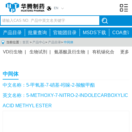
EN
Toggl
navig
产品目录
批量查询
官能团目录
MSDS下载
COA查询
当前位置：
首页
>
产品中心
>
产品目录
>
中间体
VD衍生物
|
生物试剂
|
氨基酸及衍生物
|
有机锡化合
更多
物
|
有机硼化合物
|
有机磷化合物
|
有机氟化合物
|
中间体
|
其他产品
|
抗肿瘤药物中间体
|
抗病毒药物中
中间体
间体
|
抗高血压药物中间体
|
抗糖尿病药物中间体
|
抗
感染药物中间体
|
肠胃药物中间体
|
镇痛麻醉药物中间
中文名称：5-甲氧基-7-硝基-吲哚-2-羧酸甲酯
体
|
抗精神病药物中间体
|
抗炎药物中间体
|
精选原料
英文名称：5-METHOXY-7-NITRO-2-INDOLECARBOXYLIC
药中间体
|
其他原料药中间体
|
ACID METHYL ESTER