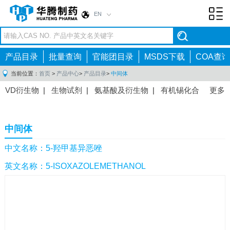
EN
Toggl
navig
产品目录
批量查询
官能团目录
MSDS下载
COA查询
当前位置：
首页
>
产品中心
>
产品目录
>
中间体
VD衍生物
|
生物试剂
|
氨基酸及衍生物
|
有机锡化合
更多
物
|
有机硼化合物
|
有机磷化合物
|
有机氟化合物
|
中间体
|
其他产品
|
抗肿瘤药物中间体
|
抗病毒药物中
中间体
间体
|
抗高血压药物中间体
|
抗糖尿病药物中间体
|
抗
感染药物中间体
|
肠胃药物中间体
|
镇痛麻醉药物中间
中文名称：5-羟甲基异恶唑
体
|
抗精神病药物中间体
|
抗炎药物中间体
|
精选原料
英文名称：5-ISOXAZOLEMETHANOL
药中间体
|
其他原料药中间体
|