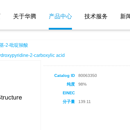
大批量询价
页
关于华腾
产品中心
技术服务
新
基-2-吡啶羧酸
ypyridine-2-carboxylic acid
Catalog ID
80063350
纯度
98%
EINEC
分子量
139.11