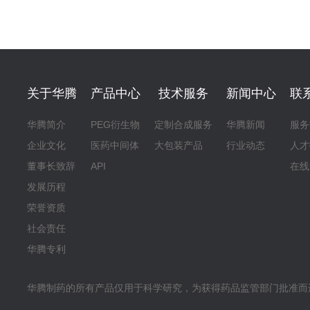
关于华腾
产品中心
技术服务
新闻中心
联
华腾简介
PEG衍生物
定制合成服务
华腾新闻
服务
企业文化
医药中间体
大包装产品
行业动态
人才
董事长致辞
API
在线
发展历程
荣誉资质
社会责任
华腾专利
华腾制药的所有产品仅用于科学研究，为获得药品监管部门批准而