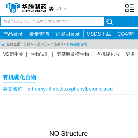
EN
Toggl
navig
产品目录
批量查询
官能团目录
MSDS下载
COA查询
当前位置：
首页
>
产品中心
>
产品目录
>
有机硼化合物
VD衍生物
|
生物试剂
|
氨基酸及衍生物
|
有机锡化合
更多
物
|
有机硼化合物
|
有机磷化合物
|
有机氟化合物
|
中间体
|
其他产品
|
抗肿瘤药物中间体
|
抗病毒药物中
有机硼化合物
间体
|
抗高血压药物中间体
|
抗糖尿病药物中间体
|
抗
感染药物中间体
|
肠胃药物中间体
|
镇痛麻醉药物中间
英文名称：5-Formyl-3-methoxyphenylboronic acid
体
|
抗精神病药物中间体
|
抗炎药物中间体
|
精选原料
药中间体
|
其他原料药中间体
|