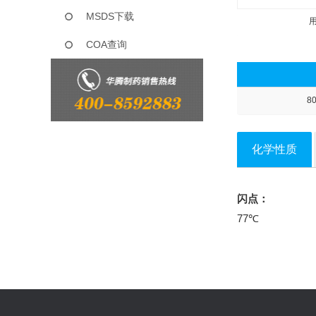
MSDS下载
COA查询
8
化学性质
闪点：
77℃