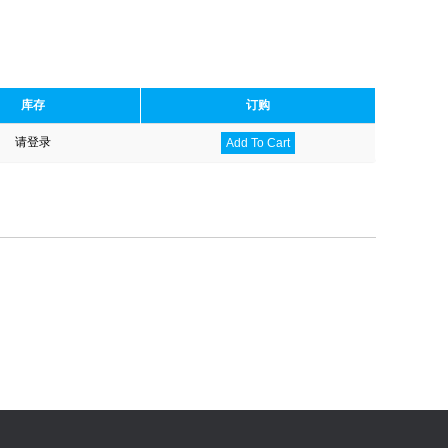
库存
订购
请登录
Add To Cart