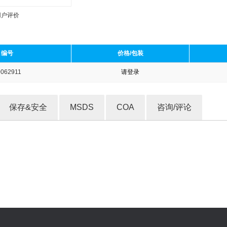
用户评价
编号
价格/包装
0062911
请登录
收藏产品
保存&安全
MSDS
COA
咨询/评论