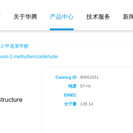
大批量询价
页
关于华腾
产品中心
技术服务
新
-2-甲基苯甲醛
o-2-methylbenzaldehyde
Catalog ID
80062911
纯度
97+%
EINEC
分子量
138.14