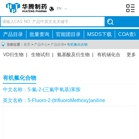
EN
Toggl
navig
产品目录
批量查询
官能团目录
MSDS下载
COA查询
当前位置：
首页
>
产品中心
>
产品目录
>
有机氟化合物
VD衍生物
|
生物试剂
|
氨基酸及衍生物
|
有机锡化合
更多
物
|
有机硼化合物
|
有机磷化合物
|
有机氟化合物
|
中间体
|
其他产品
|
抗肿瘤药物中间体
|
抗病毒药物中
有机氟化合物
间体
|
抗高血压药物中间体
|
抗糖尿病药物中间体
|
抗
感染药物中间体
|
肠胃药物中间体
|
镇痛麻醉药物中间
中文名称：5-氟-2-(三氟甲氧基)苯胺
体
|
抗精神病药物中间体
|
抗炎药物中间体
|
精选原料
英文名称：5-Fluoro-2-(trifluoroMethoxy)aniline
药中间体
|
其他原料药中间体
|