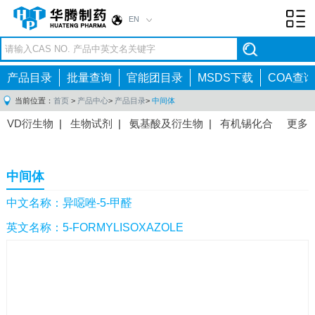
EN
Toggl
navig
产品目录
批量查询
官能团目录
MSDS下载
COA查询
当前位置：
首页
>
产品中心
>
产品目录
>
中间体
VD衍生物
|
生物试剂
|
氨基酸及衍生物
|
有机锡化合
更多
物
|
有机硼化合物
|
有机磷化合物
|
有机氟化合物
|
中间体
|
其他产品
|
抗肿瘤药物中间体
|
抗病毒药物中
中间体
间体
|
抗高血压药物中间体
|
抗糖尿病药物中间体
|
抗
感染药物中间体
|
肠胃药物中间体
|
镇痛麻醉药物中间
中文名称：异噁唑-5-甲醛
体
|
抗精神病药物中间体
|
抗炎药物中间体
|
精选原料
英文名称：5-FORMYLISOXAZOLE
药中间体
|
其他原料药中间体
|