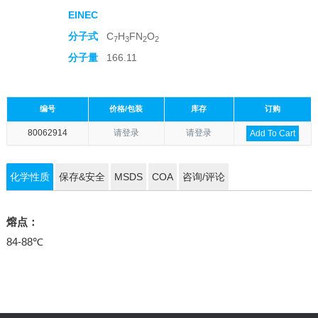
EINEC
分子式
C
H
FN
O
7
3
2
2
分子量
166.11
编号
价格/包装
库存
订购
80062914
请登录
请登录
Add To Cart
化学性质
保存&安全
MSDS
COA
咨询/评论
熔点：
84-88℃