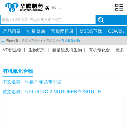
EN
Toggl
navig
产品目录
批量查询
官能团目录
MSDS下载
COA查询
当前位置：
首页
>
产品中心
>
产品目录
>
有机氟化合物
VD衍生物
|
生物试剂
|
氨基酸及衍生物
|
有机锡化合
更多
物
|
有机硼化合物
|
有机磷化合物
|
有机氟化合物
|
中间体
|
其他产品
|
抗肿瘤药物中间体
|
抗病毒药物中
有机氟化合物
间体
|
抗高血压药物中间体
|
抗糖尿病药物中间体
|
抗
感染药物中间体
|
肠胃药物中间体
|
镇痛麻醉药物中间
中文名称：5-氟-2-硝基苯甲腈
体
|
抗精神病药物中间体
|
抗炎药物中间体
|
精选原料
英文名称：5-FLUORO-2-NITROBENZONITRILE
药中间体
|
其他原料药中间体
|