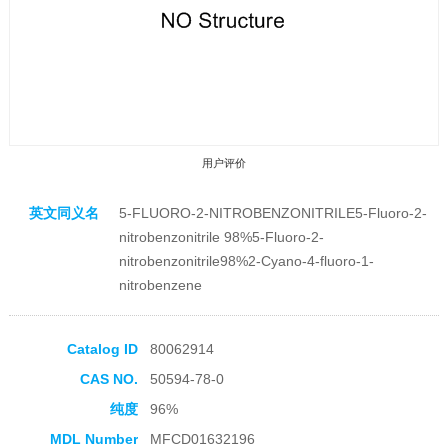
用户评价
英文同义名
5-FLUORO-2-NITROBENZONITRILE5-Fluoro-2-
nitrobenzonitrile 98%5-Fluoro-2-
nitrobenzonitrile98%2-Cyano-4-fluoro-1-
nitrobenzene
收藏产品
Catalog ID
80062914
CAS NO.
50594-78-0
纯度
96%
MDL Number
MFCD01632196