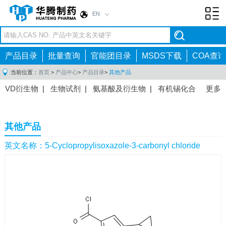
EN
Toggl
navig
产品目录
批量查询
官能团目录
MSDS下载
COA查询
当前位置：
首页
>
产品中心
>
产品目录
>
其他产品
VD衍生物
|
生物试剂
|
氨基酸及衍生物
|
有机锡化合
更多
物
|
有机硼化合物
|
有机磷化合物
|
有机氟化合物
|
中间体
|
其他产品
|
抗肿瘤药物中间体
|
抗病毒药物中
其他产品
间体
|
抗高血压药物中间体
|
抗糖尿病药物中间体
|
抗
感染药物中间体
|
肠胃药物中间体
|
镇痛麻醉药物中间
英文名称：5-Cyclopropylisoxazole-3-carbonyl chloride
体
|
抗精神病药物中间体
|
抗炎药物中间体
|
精选原料
药中间体
|
其他原料药中间体
|