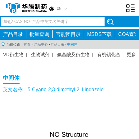
EN
Toggl
navig
产品目录
批量查询
官能团目录
MSDS下载
COA查询
当前位置：
首页
>
产品中心
>
产品目录
>
中间体
VD衍生物
|
生物试剂
|
氨基酸及衍生物
|
有机锡化合
更多
物
|
有机硼化合物
|
有机磷化合物
|
有机氟化合物
|
中间体
|
其他产品
|
抗肿瘤药物中间体
|
抗病毒药物中
中间体
间体
|
抗高血压药物中间体
|
抗糖尿病药物中间体
|
抗
感染药物中间体
|
肠胃药物中间体
|
镇痛麻醉药物中间
英文名称：5-Cyano-2,3-dimethyl-2H-indazole
体
|
抗精神病药物中间体
|
抗炎药物中间体
|
精选原料
药中间体
|
其他原料药中间体
|