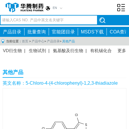
EN
Toggl
navig
产品目录
批量查询
官能团目录
MSDS下载
COA查询
当前位置：
首页
>
产品中心
>
产品目录
>
其他产品
VD衍生物
|
生物试剂
|
氨基酸及衍生物
|
有机锡化合
更多
物
|
有机硼化合物
|
有机磷化合物
|
有机氟化合物
|
中间体
|
其他产品
|
抗肿瘤药物中间体
|
抗病毒药物中
其他产品
间体
|
抗高血压药物中间体
|
抗糖尿病药物中间体
|
抗
感染药物中间体
|
肠胃药物中间体
|
镇痛麻醉药物中间
英文名称：5-Chloro-4-(4-chlorophenyl)-1,2,3-thiadiazole
体
|
抗精神病药物中间体
|
抗炎药物中间体
|
精选原料
药中间体
|
其他原料药中间体
|