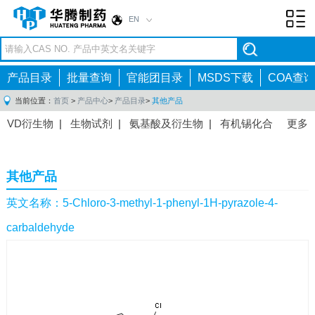
EN
Toggl
navig
产品目录
批量查询
官能团目录
MSDS下载
COA查询
当前位置：
首页
>
产品中心
>
产品目录
>
其他产品
VD衍生物
|
生物试剂
|
氨基酸及衍生物
|
有机锡化合
更多
物
|
有机硼化合物
|
有机磷化合物
|
有机氟化合物
|
中间体
|
其他产品
|
抗肿瘤药物中间体
|
抗病毒药物中
其他产品
间体
|
抗高血压药物中间体
|
抗糖尿病药物中间体
|
抗
感染药物中间体
|
肠胃药物中间体
|
镇痛麻醉药物中间
英文名称：5-Chloro-3-methyl-1-phenyl-1H-pyrazole-4-
体
|
抗精神病药物中间体
|
抗炎药物中间体
|
精选原料
carbaldehyde
药中间体
|
其他原料药中间体
|