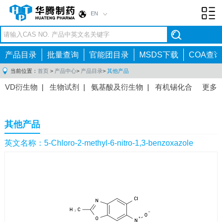
EN
Toggl
navig
产品目录
批量查询
官能团目录
MSDS下载
COA查询
当前位置：
首页
>
产品中心
>
产品目录
>
其他产品
VD衍生物
|
生物试剂
|
氨基酸及衍生物
|
有机锡化合
更多
物
|
有机硼化合物
|
有机磷化合物
|
有机氟化合物
|
中间体
|
其他产品
|
抗肿瘤药物中间体
|
抗病毒药物中
其他产品
间体
|
抗高血压药物中间体
|
抗糖尿病药物中间体
|
抗
感染药物中间体
|
肠胃药物中间体
|
镇痛麻醉药物中间
英文名称：5-Chloro-2-methyl-6-nitro-1,3-benzoxazole
体
|
抗精神病药物中间体
|
抗炎药物中间体
|
精选原料
药中间体
|
其他原料药中间体
|