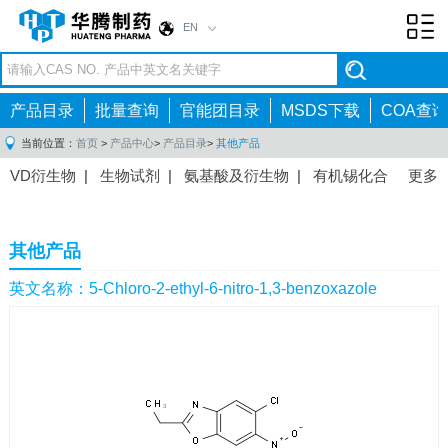
EN
Toggl
navig
产品目录
批量查询
官能团目录
MSDS下载
COA查询
当前位置：
首页
>
产品中心
>
产品目录
>
其他产品
VD衍生物
|
生物试剂
|
氨基酸及衍生物
|
有机锡化合
更多
物
|
有机硼化合物
|
有机磷化合物
|
有机氟化合物
|
中间体
|
其他产品
|
抗肿瘤药物中间体
|
抗病毒药物中
其他产品
间体
|
抗高血压药物中间体
|
抗糖尿病药物中间体
|
抗
感染药物中间体
|
肠胃药物中间体
|
镇痛麻醉药物中间
英文名称：5-Chloro-2-ethyl-6-nitro-1,3-benzoxazole
体
|
抗精神病药物中间体
|
抗炎药物中间体
|
精选原料
药中间体
|
其他原料药中间体
|